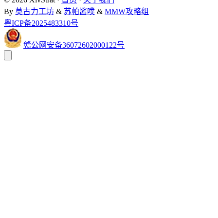
By
莫古力工坊
&
苏帕酱噗
&
MMW攻略组
粤ICP备2025483310号
赣公网安备36072602000122号