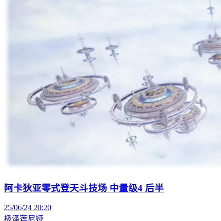
阿卡狄亚零式登天斗技场 中量级4 后半
25/06/24 20:20
极泽莲尼娅