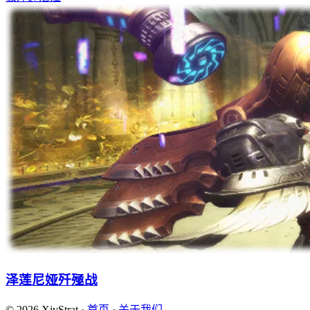
泽莲尼娅歼殛战
© 2026 XivStrat ·
首页
·
关于我们